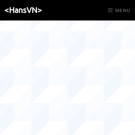
<HansVN>
MENU